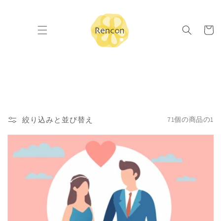
コンテ
ンツに
カ
進む
ー
ト
絞り込みと並び替え
71個の商品の1