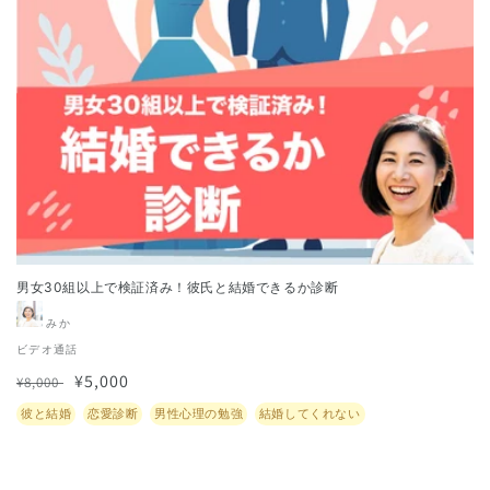
男女30組以上で検証済み！彼氏と結婚できるか診断
販
みか
売
ビデオ通話
元:
通
セ
¥5,000
¥8,000
常
ー
Translation
彼と結婚
恋愛診断
男性心理の勉強
結婚してくれない
価
ル
missing:
ja.accessibility.tags
格
価
格