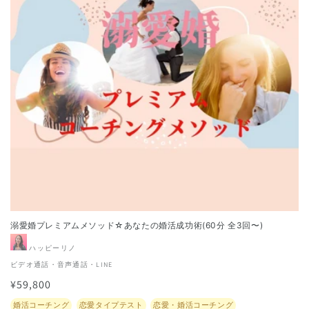
溺愛婚プレミアムメソッド☆あなたの婚活成功術(60分 全3回〜)
販
ハッピーリノ
売
ビデオ通話・音声通話・LINE
元:
通
¥59,800
常
Translation
婚活コーチング
恋愛タイプテスト
恋愛・婚活コーチング