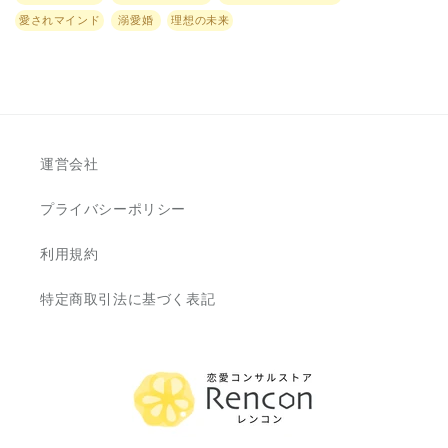
価
missing:
愛されマインド
溺愛婚
理想の未来
ja.accessibility.tags
格
運営会社
プライバシーポリシー
利用規約
特定商取引法に基づく表記